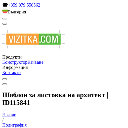
☎
+359 879 558562
България
Продукти
Конструктор
Качване
Информация
Контакти
Шаблон за листовка на архитект |
ID115841
Начало
/
Полиграфия