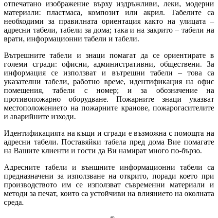
отпечатано изображение върху издръжливи, леки, модерни
материали: пластмаса, композит или акрил. Табелите са
необходими за правилната ориентация както на улицата –
адресни табели, табели за дома; така и на закрито – табели на
врати, информационни табели и табели.
Вътрешните табели и знаци помагат да се ориентирате в
големи сгради: офисни, административни, обществени. За
информация се използват и вътрешни табели – това са
указателни табели, работно време, идентификация на офис
помещения, табели с номер; и за обозначение на
противопожарно оборудване. Пожарните знаци указват
местоположението на пожарните кранове, пожарогасителите
и аварийните изходи.
Идентификацията на къщи и сгради е възможна с помощта на
адресни табели. Поставяйки табела пред дома Вие помагате
на Вашите клиенти и гости да Ви намират много по-бързо.
Адресните табели и външните информационни табели са
предназначени за използване на открито, поради което при
производството им се използват съвременни материали и
методи за печат, които са устойчиви на влиянието на околната
среда.