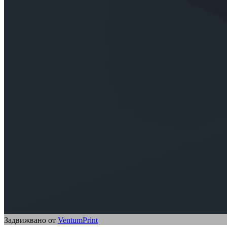
Задвижвано от
VentumPrint