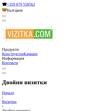
☎
+359 879 558562
България
Продукти
Конструктор
Качване
Информация
Контакти
Двойни визитки
Начало
/
Визитки
/
Двойни визитки