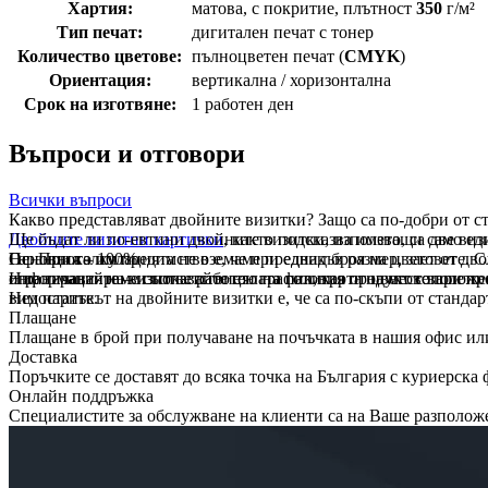
Хартия:
матова, с покритие, плътност
350
г/м²
Тип печат:
дигитален печат с тонер
Количество цветове:
пълноцветен печат (
CMYK
)
Ориентация:
вертикална / хоризонтална
Срок на изготвяне:
1 работен ден
Въпроси и отговори
Всички въпроси
Какво представляват двойните визитки? Защо са по-добри от с
Двойните визитни картички
Ще бъдат ли по-евтини двойните визитки, използващи само ед
, както подсказва името, са две в
Основното им предимство е, че при еднакъв размер, зает от дво
Не. При калкулацията не вземаме предвид броя на цветовете. 
Гаранция – 100%
информация на визитка: работен график, карта на местоположен
ограничавайте – използвайте цялата палитра от цветове при пр
Ние гарантираме съответствието на готовия продукт с вашето о
Недостатъкът на двойните визитки е, че са по-скъпи от стандар
вим парите.
Плащане
Плащане в брой при получаване на почъчката в нашия офис или
Доставка
Поръчките се доставят до всяка точка на България с куриерска
Онлайн поддръжка
Специалистите за обслужване на клиенти са на Ваше раз­по­ло­же­н