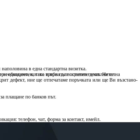
и наполовина в една стандартна визитка.
 е необходимо, когато трябва да поставите допълнителна
при едноцветен, така и при пълноцветен печат. Не се
крит дефект, ние ще отпечатаме поръчката или ще Ви възста­но­
за плащане по банков път.
ни­кация: телефон, чат, форма за контакт, имейл.