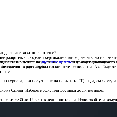
тандартните визитни картички?
ин цвят?
изитни картички, свързани вертикално или хоризонтално и сгънат
йна визитка в сгънат вид, тя има два пъти по-голяма площ. Това
Следователно цената на
двойните визитки
ще бъде еднаква както 
ието, мостри на продукти и т.н.
оектирането на дизайна!
формление в рамките на прила­га­ните технологии. Ако бъде от­
тните.
 на куриера, при получаване на поръчката. Ще издадем фактура 
 фирма Спиди. Изберете офис или доставка до личен адрес.
ие от 08:30 до 17:30 ч. в дел­нич­ни­те дни. Използвайте за ко­му­