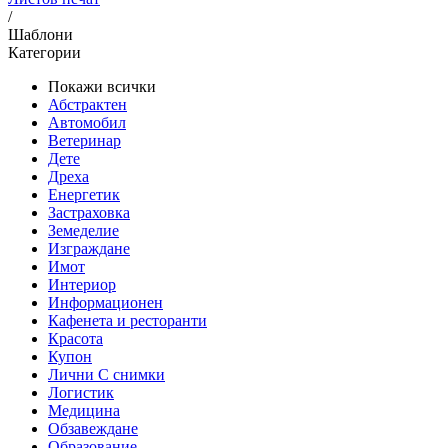
/
Шаблони
Категории
Покажи всички
Абстрактен
Автомобил
Ветеринар
Дете
Дреха
Енергетик
Застраховка
Земеделие
Изграждане
Имот
Интериор
Информационен
Кафенета и ресторанти
Красота
Купон
Лични C снимки
Логистик
Медицина
Обзавеждане
Образование