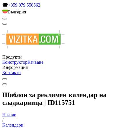
☎
+359 879 558562
България
Продукти
Конструктор
Качване
Информация
Контакти
Шаблон за рекламен календар на
сладкарница | ID115751
Начало
/
Календари