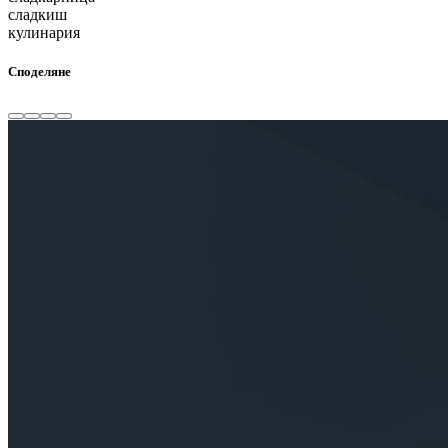
сладкиш
кулинария
Споделяне