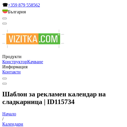
☎
+359 879 558562
България
Продукти
Конструктор
Качване
Информация
Контакти
Шаблон за рекламен календар на
сладкарница | ID115734
Начало
/
Календари