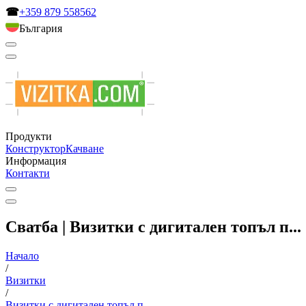
☎
+359 879 558562
България
Продукти
Конструктор
Качване
Информация
Контакти
Сватба | Визитки с дигитален топъл п...
Начало
/
Визитки
/
Визитки с дигитален топъл п...