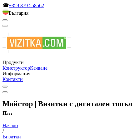
☎
+359 879 558562
България
Продукти
Конструктор
Качване
Информация
Контакти
Майстор | Визитки с дигитален топъл
п...
Начало
/
Визитки