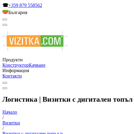
☎
+359 879 558562
България
Продукти
Конструктор
Качване
Информация
Контакти
Логистика | Визитки с дигитален топъл п
Начало
/
Визитки
/
Визитки с дигитален топъл п...