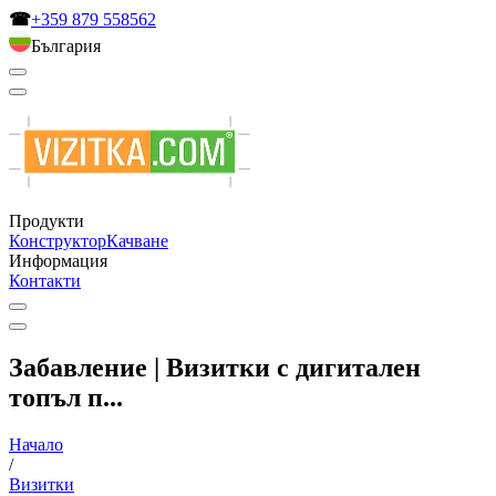
☎
+359 879 558562
България
Продукти
Конструктор
Качване
Информация
Контакти
Забавление | Визитки с дигитален
топъл п...
Начало
/
Визитки