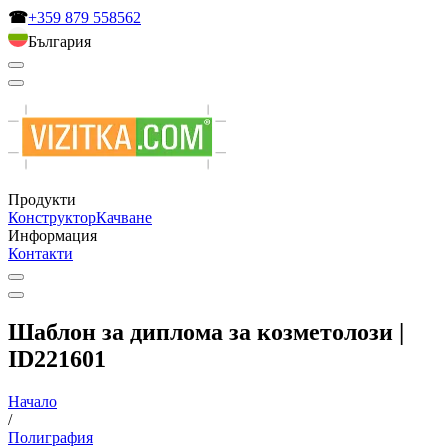
☎
+359 879 558562
България
Продукти
Конструктор
Качване
Информация
Контакти
Шаблон за диплома за козметолози |
ID221601
Начало
/
Полиграфия