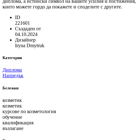
диплома, а истински символ на вашите усилия и постижения,
които можете гордо да покажете и споделите с другите.
ID
221601
Създаден от
04.10.2024
Дизайнер
Iryna Dmytruk
Категории
Диплома
Напредък
Бележки
козметик
козметик
курсове по козметология
обучение
квалификация
възлагане