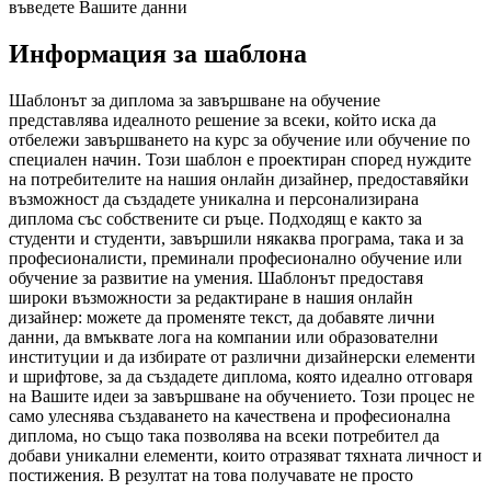
въведете Вашите данни
Информация за шаблона
Шаблонът за диплома за завършване на обучение
представлява идеалното решение за всеки, който иска да
отбележи завършването на курс за обучение или обучение по
специален начин. Този шаблон е проектиран според нуждите
на потребителите на нашия онлайн дизайнер, предоставяйки
възможност да създадете уникална и персонализирана
диплома със собствените си ръце. Подходящ е както за
студенти и студенти, завършили някаква програма, така и за
професионалисти, преминали професионално обучение или
обучение за развитие на умения. Шаблонът предоставя
широки възможности за редактиране в нашия онлайн
дизайнер: можете да променяте текст, да добавяте лични
данни, да вмъквате лога на компании или образователни
институции и да избирате от различни дизайнерски елементи
и шрифтове, за да създадете диплома, която идеално отговаря
на Вашите идеи за завършване на обучението. Този процес не
само улеснява създаването на качествена и професионална
диплома, но също така позволява на всеки потребител да
добави уникални елементи, които отразяват тяхната личност и
постижения. В резултат на това получавате не просто