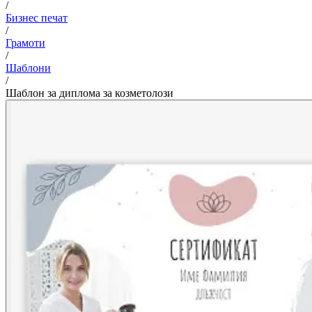
/
Бизнес печат
/
Грамоти
/
Шаблони
/
Шаблон за диплома за козметолози