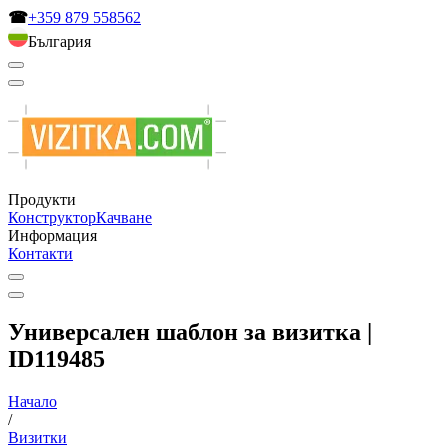
☎
+359 879 558562
България
Продукти
Конструктор
Качване
Информация
Контакти
Универсален шаблон за визитка |
ID119485
Начало
/
Визитки