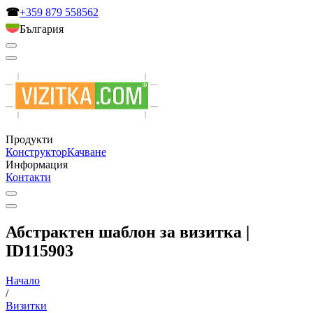
☎
+359 879 558562
България
Продукти
Конструктор
Качване
Информация
Контакти
Абстрактен шаблон за визитка |
ID115903
Начало
/
Визитки