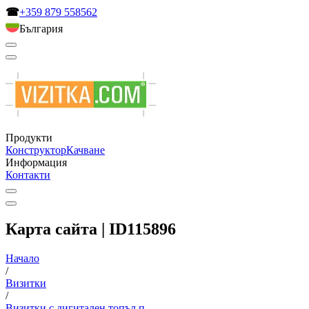
☎
+359 879 558562
България
Продукти
Конструктор
Качване
Информация
Контакти
Карта сайта | ID115896
Начало
/
Визитки
/
Визитки с дигитален топъл п...