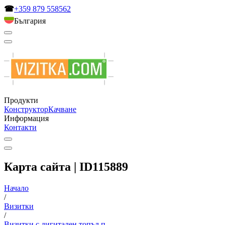
☎
+359 879 558562
България
Продукти
Конструктор
Качване
Информация
Контакти
Карта сайта | ID115889
Начало
/
Визитки
/
Визитки с дигитален топъл п...