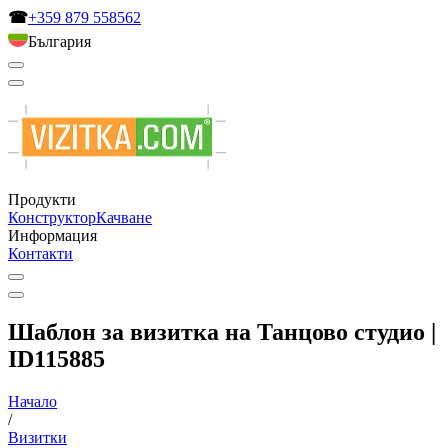
☎
+359 879 558562
България
Продукти
Конструктор
Качване
Информация
Контакти
Шаблон за визитка на Танцово студио |
ID115885
Начало
/
Визитки