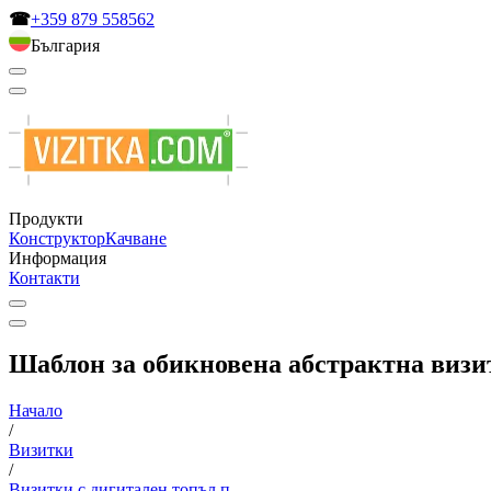
☎
+359 879 558562
България
Продукти
Конструктор
Качване
Информация
Контакти
Шаблон за обикновена абстрактна визит
Начало
/
Визитки
/
Визитки с дигитален топъл п...