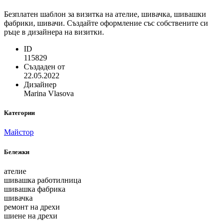
Безплатен шаблон за визитка на ателие, шивачка, шивашки
фабрики, шивачи. Създайте оформление със собствените си
ръце в дизайнера на визитки.
ID
115829
Създаден от
22.05.2022
Дизайнер
Marina Vlasova
Категории
Майстор
Бележки
ателие
шивашка работилница
шивашка фабрика
шивачка
ремонт на дрехи
шиене на дрехи