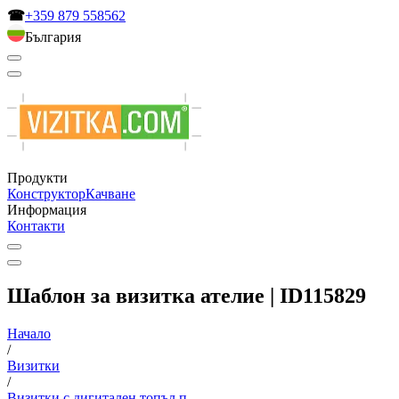
☎
+359 879 558562
България
Продукти
Конструктор
Качване
Информация
Контакти
Шаблон за визитка ателие | ID115829
Начало
/
Визитки
/
Визитки с дигитален топъл п...