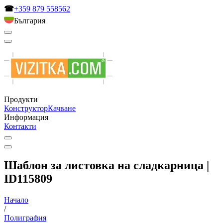
☎
+359 879 558562
България
Продукти
Конструктор
Качване
Информация
Контакти
Шаблон за листовка на сладкарница |
ID115809
Начало
/
Полиграфия