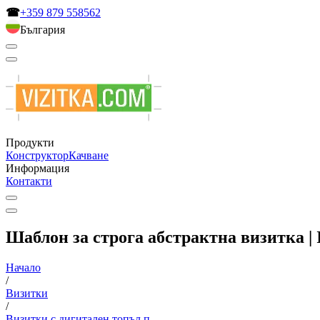
☎
+359 879 558562
България
Продукти
Конструктор
Качване
Информация
Контакти
Шаблон за строга абстрактна визитка | 
Начало
/
Визитки
/
Визитки с дигитален топъл п...