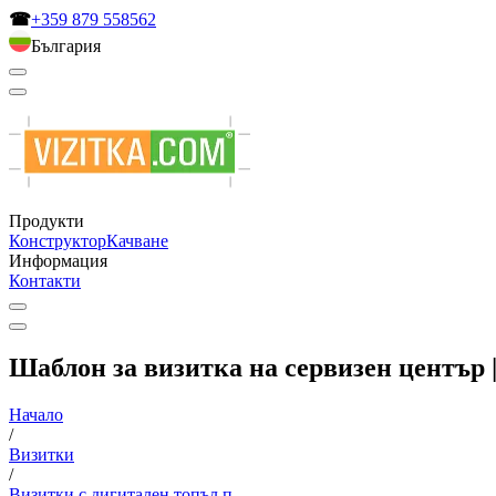
☎
+359 879 558562
България
Продукти
Конструктор
Качване
Информация
Контакти
Шаблон за визитка на сервизен център |
Начало
/
Визитки
/
Визитки с дигитален топъл п...