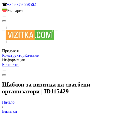
☎
+359 879 558562
България
Продукти
Конструктор
Качване
Информация
Контакти
Шаблон за визитка на сватбени
организатори | ID115429
Начало
/
Визитки