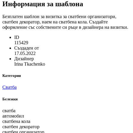
Информация за шаблона
Безплатен шаблон за визитка за сватбени организатори,
сватбен декоратор, наем на сватбена кола. Създайте
оформление със собствените си ръце в дизайнера на визитки.
ID
115429
Създаден от
17.05.2022
Дизайнер
Irina Tkachenko
Категории
Сватба
Бележки
сватба
автомобил
сватбена кола
сватбен декоратор
сватбен организатор