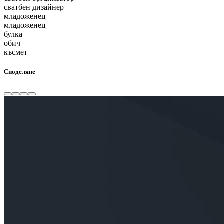
сватбен дизайнер
младоженец
младоженец
булка
обич
късмет
Споделяне