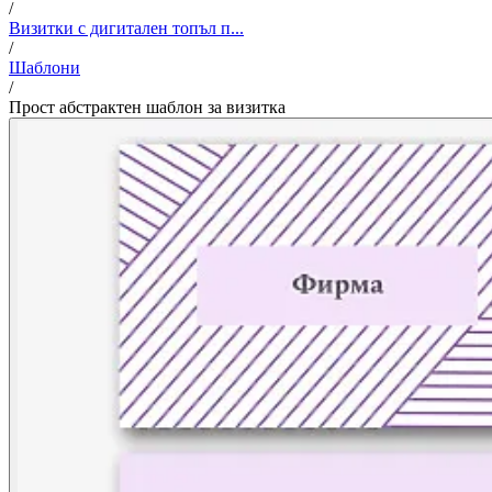
/
Визитки с дигитален топъл п...
/
Шаблони
/
Прост абстрактен шаблон за визитка