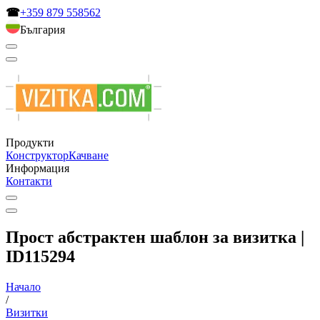
☎
+359 879 558562
България
Продукти
Конструктор
Качване
Информация
Контакти
Прост абстрактен шаблон за визитка |
ID115294
Начало
/
Визитки