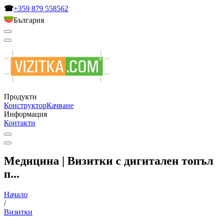
☎
+359 879 558562
България
Продукти
Конструктор
Качване
Информация
Контакти
Медицина | Визитки с дигитален топъл
п...
Начало
/
Визитки