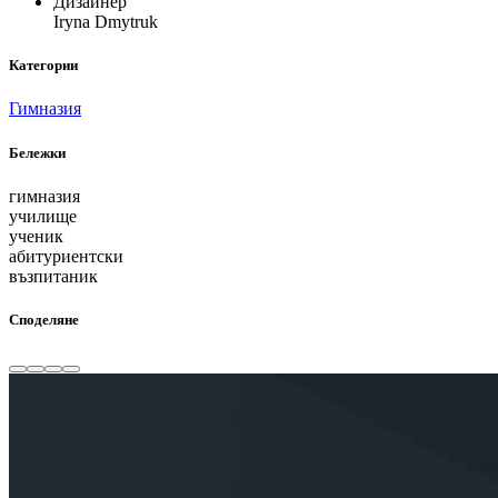
Дизайнер
Iryna Dmytruk
Категории
Гимназия
Бележки
гимназия
училище
ученик
абитуриентски
възпитаник
Споделяне