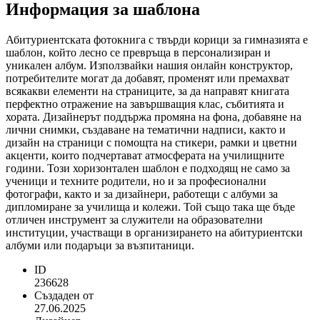
Информация за шаблона
Абитуриентската фотокнига с твърди корици за гимназията е
шаблон, който лесно се превръща в персонализиран и
уникален албум. Използвайки нашия онлайн конструктор,
потребителите могат да добавят, променят или премахват
всякакви елементи на страниците, за да направят книгата
перфектно отражение на завършващия клас, събитията и
хората. Дизайнерът поддържа промяна на фона, добавяне на
лични снимки, създаване на тематични надписи, както и
дизайн на страници с помощта на стикери, рамки и цветни
акценти, които подчертават атмосферата на училищните
години. Този хоризонтален шаблон е подходящ не само за
ученици и техните родители, но и за професионални
фотографи, както и за дизайнери, работещи с албуми за
дипломиране за училища и колежи. Той също така ще бъде
отличен инструмент за служители на образователни
институции, участващи в организирането на абитуриентски
албуми или подаръци за възпитаници.
ID
236628
Създаден от
27.06.2025