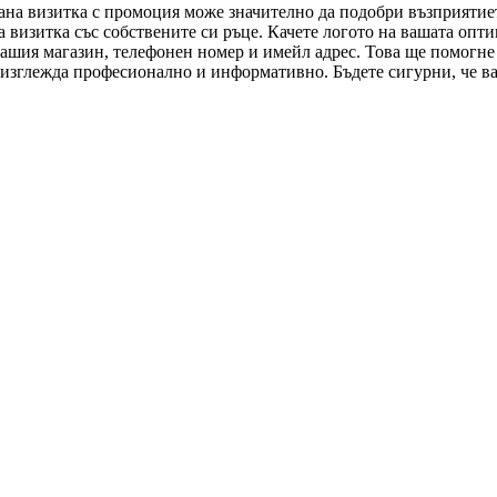
на визитка с промоция може значително да подобри възприятиет
а визитка със собствените си ръце. Качете логото на вашата опт
вашия магазин, телефонен номер и имейл адрес. Това ще помогне 
че изглежда професионално и информативно. Бъдете сигурни, че