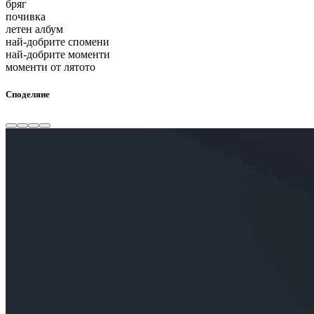
бряг
почивка
летен албум
най-добрите спомени
най-добрите моменти
моменти от лятото
Споделяне