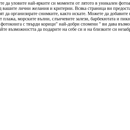
е да уловите най-ярките си моменти от лятото в уникален фотоал
 вашите лични желания и критерии. Всяка страница ви предост
т да организирате снимките, както искате. Можете да добавите
т плажа, морските вълни, слънчевите залези, барбекютата и пикн
 фотокнига с твърди корици" най-добри спомени " ви дава възмо
йте възможността да подарите на себе си и на близките си неза