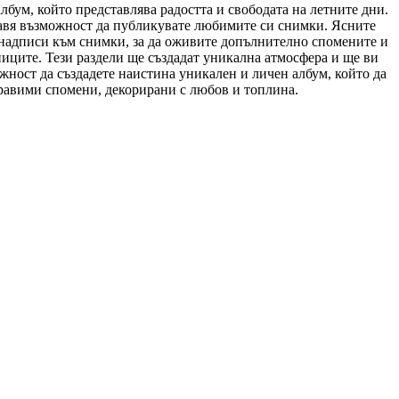
бум, който представлява радостта и свободата на летните дни.
авя възможност да публикувате любимите си снимки. Ясните
 надписи към снимки, за да оживите допълнително спомените и
иците. Тези раздели ще създадат уникална атмосфера и ще ви
жност да създадете наистина уникален и личен албум, който да
бравими спомени, декорирани с любов и топлина.