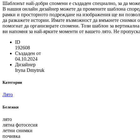
Шаблонът най-добри спомени е създаден специално, за да может
В нашия онлайн дизайнер можете да промените шаблона според
рамки и просторното подреждане на изображения ще ви позволя
да разкажете истории. Имате възможност да вмъкнете снимки о
помогнат да организирате спомени. Този шаблон за вертикална
ви напомня за най-ярките моменти от вашето лято. Не пропуска
ID
192608
Създаден от
04.10.2024
Дизайнер
Iryna Dmytruk
Категории
Лято
Бележки
лято
лятна фотосесия
летни снимки
почивка