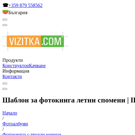
☎
+359 879 558562
България
Продукти
Конструктор
Качване
Информация
Контакти
Шаблон за фотокнига летни спомени | I
Начало
/
Фотоалбуми
/
Фотокниги с твърди корици