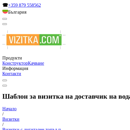
☎
+359 879 558562
България
Продукти
Конструктор
Качване
Информация
Контакти
Шаблон за визитка на доставчик на вода
Начало
/
Визитки
/
Визитки с дигитален топъл п...