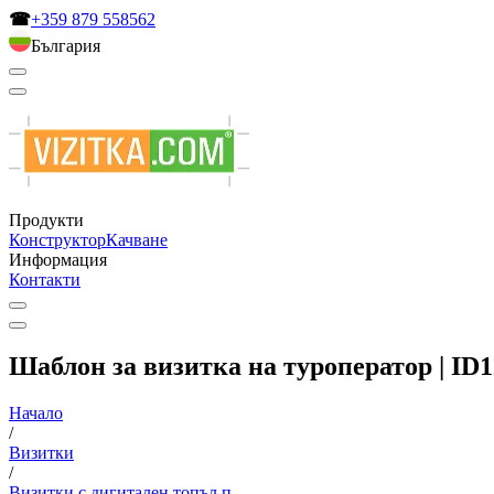
☎
+359 879 558562
България
Продукти
Конструктор
Качване
Информация
Контакти
Шаблон за визитка на туроператор | ID
Начало
/
Визитки
/
Визитки с дигитален топъл п...