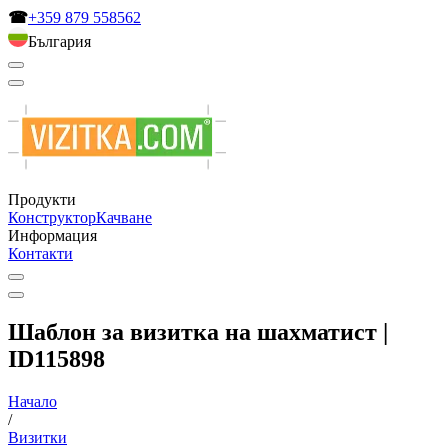
☎
+359 879 558562
България
Продукти
Конструктор
Качване
Информация
Контакти
Шаблон за визитка на шахматист |
ID115898
Начало
/
Визитки