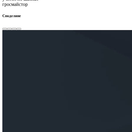
гросмайстор
Споделяне