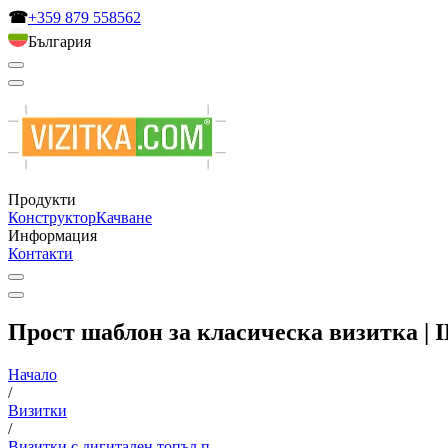
☎
+359 879 558562
България
Продукти
Конструктор
Качване
Информация
Контакти
Прост шаблон за класическа визитка | 
Начало
/
Визитки
/
Визитки с дигитален топъл п...