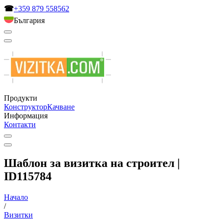
☎
+359 879 558562
България
Продукти
Конструктор
Качване
Информация
Контакти
Шаблон за визитка на строител |
ID115784
Начало
/
Визитки