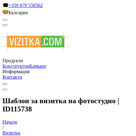
☎
+359 879 558562
България
Продукти
Конструктор
Качване
Информация
Контакти
Шаблон за визитка на фотостудио |
ID115738
Начало
/
Визитки