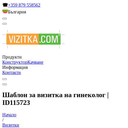
☎
+359 879 558562
България
Продукти
Конструктор
Качване
Информация
Контакти
Шаблон за визитка на гинеколог |
ID115723
Начало
/
Визитки