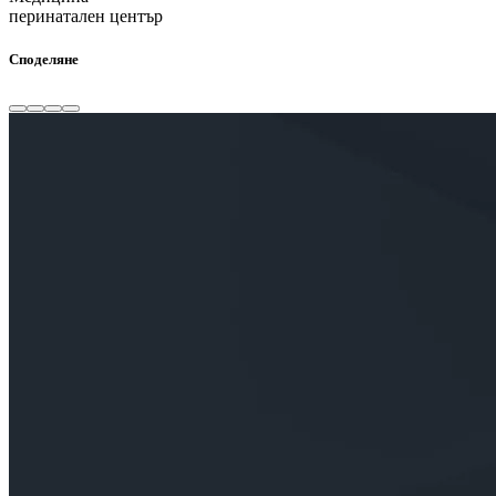
перинатален център
Споделяне