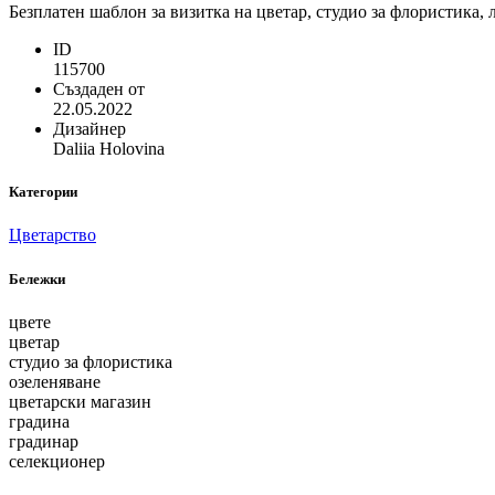
Безплатен шаблон за визитка на цветар, студио за флористика,
ID
115700
Създаден от
22.05.2022
Дизайнер
Daliia Holovina
Категории
Цветарство
Бележки
цвете
цветар
студио за флористика
озеленяване
цветарски магазин
градина
градинар
селекционер