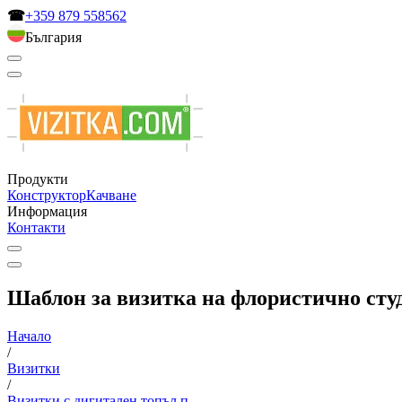
☎
+359 879 558562
България
Продукти
Конструктор
Качване
Информация
Контакти
Шаблон за визитка на флористично студ
Начало
/
Визитки
/
Визитки с дигитален топъл п...