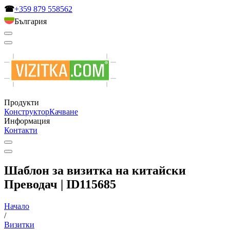
☎
+359 879 558562
България
Продукти
Конструктор
Качване
Информация
Контакти
Шаблон за визитка на китайски
Преводач | ID115685
Начало
/
Визитки