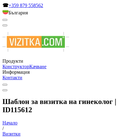
☎
+359 879 558562
България
Продукти
Конструктор
Качване
Информация
Контакти
Шаблон за визитка на гинеколог |
ID115612
Начало
/
Визитки