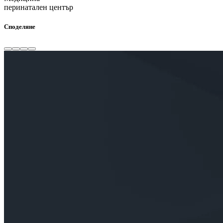
перинатален център
Споделяне