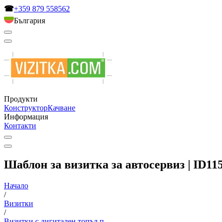
☎
+359 879 558562
България
Продукти
Конструктор
Качване
Информация
Контакти
Шаблон за визитка за автосервиз | ID11
Начало
/
Визитки
/
Визитки с дигитален топъл п...