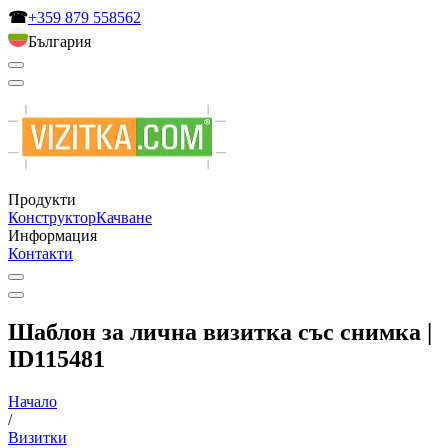
☎
+359 879 558562
България
Продукти
Конструктор
Качване
Информация
Контакти
Шаблон за лична визитка със снимка |
ID115481
Начало
/
Визитки