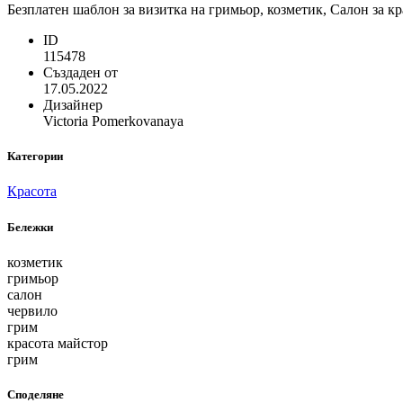
Безплатен шаблон за визитка на гримьор, козметик, Салон за к
ID
115478
Създаден от
17.05.2022
Дизайнер
Victoria Pomerkovanaya
Категории
Красота
Бележки
козметик
гримьор
салон
червило
грим
красота майстор
грим
Споделяне