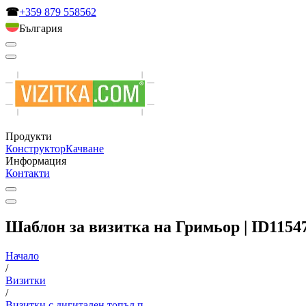
☎
+359 879 558562
България
Продукти
Конструктор
Качване
Информация
Контакти
Шаблон за визитка на Гримьор | ID1154
Начало
/
Визитки
/
Визитки с дигитален топъл п...