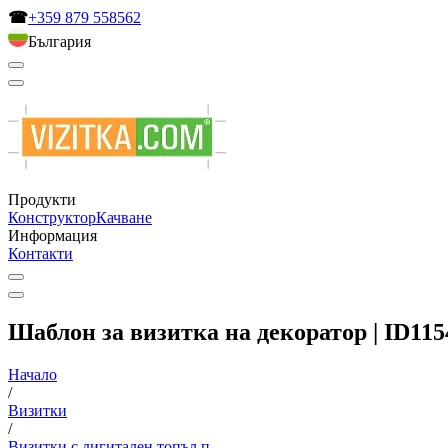
☎
+359 879 558562
България
Продукти
Конструктор
Качване
Информация
Контакти
Шаблон за визитка на декоратор | ID115
Начало
/
Визитки
/
Визитки с дигитален топъл п...