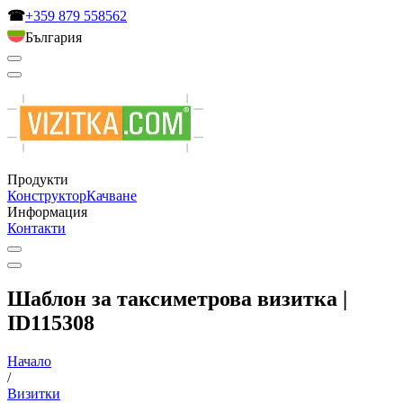
☎
+359 879 558562
България
Продукти
Конструктор
Качване
Информация
Контакти
Шаблон за таксиметрова визитка |
ID115308
Начало
/
Визитки