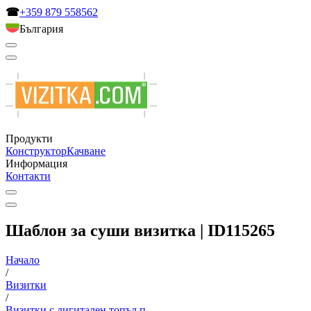
☎
+359 879 558562
България
Продукти
Конструктор
Качване
Информация
Контакти
Шаблон за суши визитка | ID115265
Начало
/
Визитки
/
Визитки с дигитален топъл п...