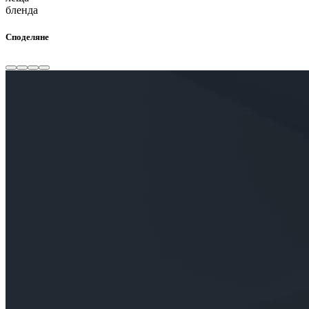
бленда
Споделяне