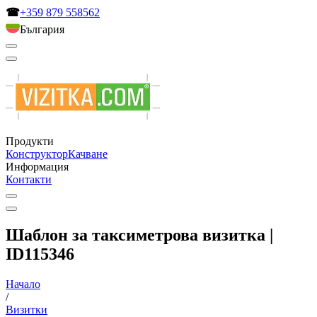
☎
+359 879 558562
България
Продукти
Конструктор
Качване
Информация
Контакти
Шаблон за таксиметрова визитка |
ID115346
Начало
/
Визитки